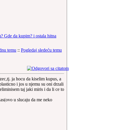
 Gde da kupim? i ostala hitna
odnu temu
::
Pogledaj sledeću temu
ec,tj. ja hocu da kiselim kupus, a
lasticno i jos u njemu su oni drzali
iminisem taj jaki miris i da li ce to
as(ovo u slucaju da me neko