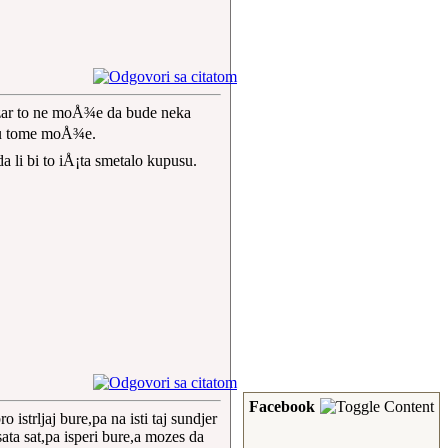
 zar to ne moÅ¾e da bude neka
i u tome moÅ¾e.
a li bi to iÅ¡ta smetalo kupusu.
Facebook
 istrljaj bure,pa na isti taj sundjer
ata sat,pa isperi bure,a mozes da