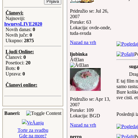
rucak?
18-Jan-2015 09:35:17
Pridružio se: Jul 26,
Članovi:
ceca:
Sta sutra za rucak
2007
Najnoviji:
pozdrav svima
Poruke: 63
hwuevsLIVE2020
17-Jan-2015 20:55:31
Lokacija: ovde-onde,
Novih danas:
0
ceca:
ni danas nema
tuda-svuda
Novih juče:
0
promjena, kisa i dalje,
Ukupno:
2875
gledala sam film Lucy
Nazad na vrh
...preporuke, kisa do sutra
Ljudi Online:
uvece, pa sunce do srijede,
ljubinka
P
Članovi:
0
jedemi se kolac, odo smlatiti
ÄŒlan
Posetioci:
20
Monte,poz svima...
suga
Bots:
0
23-Aug-2014 17:11:33
Uprava:
0
Drag
ceca:
sta slatko za danas ?
E taj film 
Članovi online:
13-Oct-2013 10:19:01
samo rastu
ceca:
sutra opet kisa, pa u
Bure koliko
cetvrtak, viken bez padavina,
sve cisti. 
Pridružio se: Apr 13,
pekmez od sliva gotov, a kod
2007
vas
Poruke: 109
16-Sep-2013 21:02:09
Baneri:
Poslednji 
Lokacija: BGD
ceca:
jedan od dana kad su
svi skolarci osisani, ispeglani
Nazad na vrh
okupani... Prvacici veselo
Torte za svadbu
upoznajte nove drugare, svi
Gde na more?
nerro
P