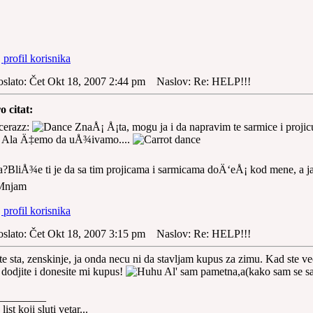
oslato: Čet Okt 18, 2007 2:44 pm
Naslov: Re: HELP!!!
o citat:
cerazz:
ZnaÅ¡ Å¡ta, mogu ja i da napravim te sarmice i projic
 Ala Ä‡emo da uÅ¾ivamo....
?BliÅ¾e ti je da sa tim projicama i sarmicama doÄ‘eÅ¡ kod mene, a j
oslato: Čet Okt 18, 2007 3:15 pm
Naslov: Re: HELP!!!
e sta, zenskinje, ja onda necu ni da stavljam kupus za zimu. Kad ste ve
 dodjite i donesite mi kupus!
Al' sam pametna,a(kako sam se s
_________
list koji sluti vetar...