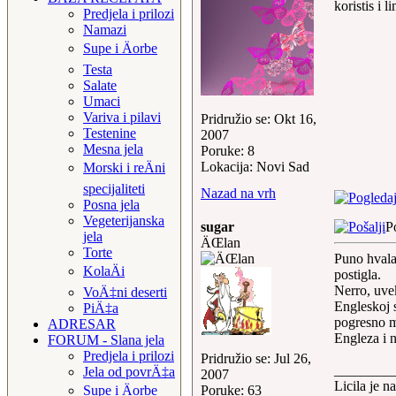
koristis i l
Predjela i prilozi
Namazi
Supe i Äorbe
Testa
Salate
Umaci
Variva i pilavi
Pridružio se: Okt 16,
Testenine
2007
Mesna jela
Poruke: 8
Lokacija: Novi Sad
Morski i reÄni
specijaliteti
Nazad na vrh
Posna jela
Vegeterijanska
sugar
P
jela
ÄŒlan
Torte
Puno hvala
KolaÄi
postigla.
Nerro, uvek
VoÄ‡ni deserti
Engleskoj s
PiÄ‡a
pogresno m
ADRESAR
Engleza i n
FORUM - Slana jela
Predjela i prilozi
Pridružio se: Jul 26,
________
Jela od povrÄ‡a
2007
Licila je na 
Poruke: 63
Supe i Äorbe