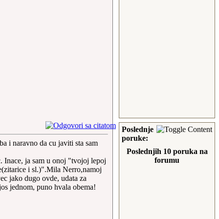
Poslednje
poruke:
a i naravno da cu javiti sta sam
Poslednjih 10 poruka na
forumu
. Inace, ja sam u onoj "tvojoj lepoj
(zitarice i sl.)".Mila Nerro,namoj
vec jako dugo ovde, udata za
u, jos jednom, puno hvala obema!