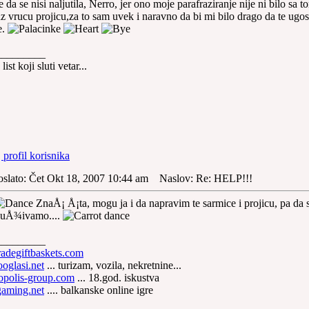
 da se nisi naljutila, Nerro, jer ono moje parafraziranje nije ni bilo sa 
z vrucu projicu,za to sam uvek i naravno da bi mi bilo drago da te ugo
e.
_________
list koji sluti vetar...
oslato: Čet Okt 18, 2007 10:44 am
Naslov: Re: HELP!!!
ZnaÅ¡ Å¡ta, mogu ja i da napravim te sarmice i projicu, pa da
uÅ¾ivamo....
_________
adegiftbaskets.com
oglasi.net
... turizam, vozila, nekretnine...
polis-group.com
... 18.god. iskustva
aming.net
.... balkanske online igre