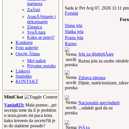
majstora
Sada je Pet Avg 07, 2026 11:11 pm
ZaÄini
Forumi
AranÅ¾iranje i
For
dekorisanje
Slana jela
Zimnica
Slatka jela
SvaÅ¡tara
Kako se pravi?
Posna jela
Konkursi
Razno
Foto galerije
Opcije Älana
Jela za dijabetiÄare
Moj nalog
Razna jela za osobe obolele o
Privatne poruke
Linkovi
Statistike
Zdrava ishrana
KONTAKT
Dijete, nutricionizam, zdravi
MiniChat
Nacionalni specijaliteti
Vanja023:
Mala pomoc...pri
...odakle god da su
secenju torte da li je problem
u nozu,posto mi puca kora
kako krenem da secem?ili je
to do staklene posude?
PiÄ‡a