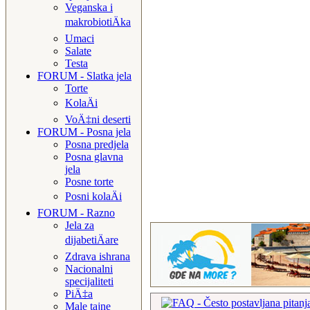
Veganska i
makrobiotiÄka
Umaci
Salate
Testa
FORUM - Slatka jela
Torte
KolaÄi
VoÄ‡ni deserti
FORUM - Posna jela
Posna predjela
Posna glavna
jela
Posne torte
Posni kolaÄi
FORUM - Razno
Jela za
dijabetiÄare
Zdrava ishrana
Nacionalni
specijaliteti
PiÄ‡a
Male tajne