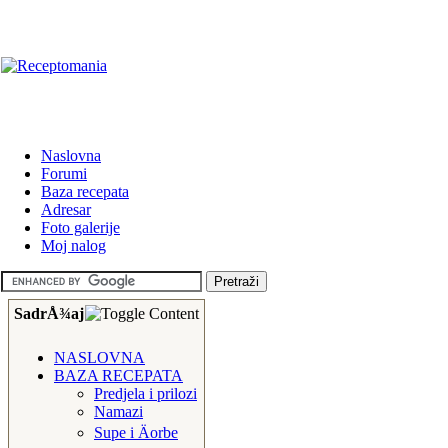
Naslovna
Forumi
Baza recepata
Adresar
Foto galerije
Moj nalog
SadrÅ¾aj
NASLOVNA
BAZA RECEPATA
Predjela i prilozi
Namazi
Supe i Äorbe