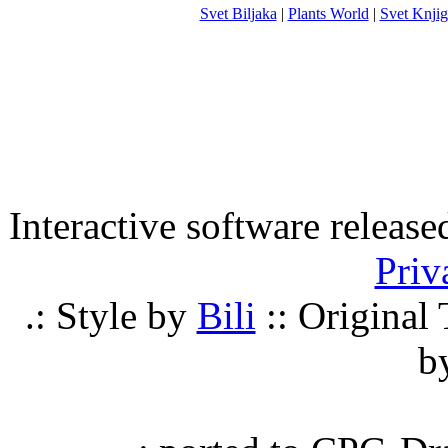
Svet Biljaka
|
Plants World
|
Svet Knjig
Interactive software releas
Priv
.: Style by
Bili
:: Origina
b