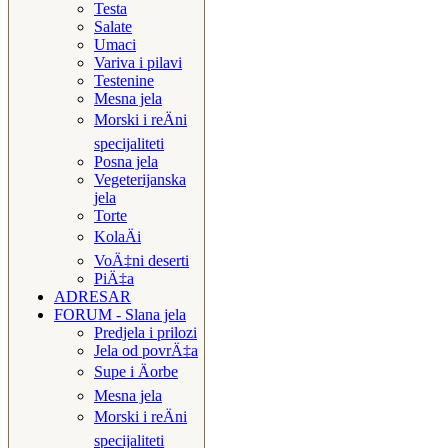
Testa
Salate
Umaci
Variva i pilavi
Testenine
Mesna jela
Morski i reÄni
specijaliteti
Posna jela
Vegeterijanska
jela
Torte
KolaÄi
VoÄ‡ni deserti
PiÄ‡a
ADRESAR
FORUM - Slana jela
Predjela i prilozi
Jela od povrÄ‡a
Supe i Äorbe
Mesna jela
Morski i reÄni
specijaliteti