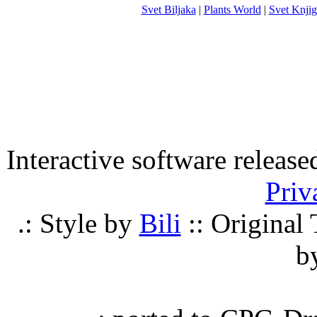
Svet Biljaka
|
Plants World
|
Svet Knjig
Interactive software releas
Priv
.: Style by
Bili
:: Origina
b