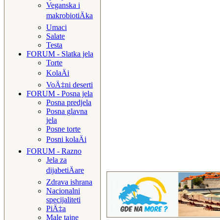
Veganska i
makrobiotiÄka
Umaci
Salate
Testa
FORUM - Slatka jela
Torte
KolaÄi
VoÄ‡ni deserti
FORUM - Posna jela
Posna predjela
Posna glavna
jela
Posne torte
Posni kolaÄi
FORUM - Razno
Jela za
dijabetiÄare
Zdrava ishrana
Nacionalni
specijaliteti
PiÄ‡a
Male tajne