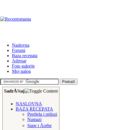
Naslovna
Forumi
Baza recepata
Adresar
Foto galerije
Moj nalog
SadrÅ¾aj
NASLOVNA
BAZA RECEPATA
Predjela i prilozi
Namazi
Supe i Äorbe