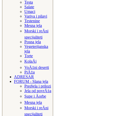
Testa
Salate
Umaci
Variva i pilavi
Testenine
Mesna jela
Morski i reÄni
specijaliteti
Posna jela
Vegeterijanska
jela
Torte
KolaÄi
VoÄ‡ni deserti
PiÄ‡a
ADRESAR
FORUM - Slana jela
Predjela i prilozi
Jela od povrÄ‡a
Supe i Äorbe
Mesna jela
Morski i reÄni
specijaliteti