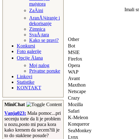
majstora
Imali 
ZaÄini
AranÅ¾iranje i
dekorisanje
Zimnica
SvaÅ¡tara
Other
Kako se pravi?
Konkursi
Bot
Foto galerije
MSIE
Opcije Älana
Firefox
Moj nalog
Opera
Privatne poruke
WAP
Linkovi
Avant
Statistike
Maxthon
KONTAKT
Netscape
Crazy
MiniChat
Mozilla
Safari
Vanja023:
Mala pomoc...pri
K-Meleon
secenju torte da li je problem
Konqueror
u nozu,posto mi puca kora
kako krenem da secem?ili je
SeaMonkey
to do staklene posude?
Lynx