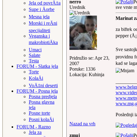
nerro
P
Jela od povrÄ‡a
Urednik
sve vrste 
Supe i Äorbe
Mesna jela
Marinat za
Morski i reÄni
za biftek o
specijaliteti
pepper (Å¡t
Veganska i
makrobiotiÄka
Sve sastoj
Umaci
Salate
providnu fo
Pridružio se: Apr 23,
Testa
kad se laga
2007
FORUM - Slatka jela
Poruke: 1336
Torte
Lokacija: Kuhinja
KolaÄi
________
VoÄ‡ni deserti
www.belgr
FORUM - Posna jela
www.video
Posna predjela
www.metro
Posna glavna
www.mg-g
jela
Posne torte
Poslednji 
Posni kolaÄi
Nazad na vrh
FORUM - Razno
Jela za
zmuj
P