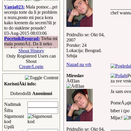
Vanja023:
Mala pomoc...pri
________
secenju torte da li je problem
chef wann
u nozu,posto mi puca kora
kako krenem da secem?ili je
to do staklene posude?
03-Aug-2015 08:03:06
Pridružio se: Okt 04,
PocetnikBeograd:
Treba mi
2007
mala pomoÄ‡. Da li neko
Poruke: 24
moÅ¾e da mi kaÅ¾e u koje
Lokacija: Beograd.
Shout History
paste se stavlja
Srbija
Only Registered Users can
tomato/paradajz, a u koje
Shout
Nazad na vrh
paste NE IDE
Create/Login
tomato/paradajz? TakoÄ‘e
me zanima u koje paste se
Miroslav
P
stavljaju Pesto i Besamel, a u
ÄŒlan
za sve vrs
KorisniÄki info:
koje paste se ne stavljaju
Pesto i Besamel?
Ja sam ovo
Dobrodošli
Anonimni
07-Jul-2015 11:33:07
ceca:
jedu mi se Krofne oe
PomeÅ¡ajte 
Nadimak
Å¡uplja Maskina... na
Šifra
biber i (po
Proplanku tamo negdije uz
Sigurnosni
Dunav i one dvije
Mljac!
kod
igracke,pozdrav Proplanku
Upiši
16-May-2015 10:02:55
________
Pridružio se: Okt 04,