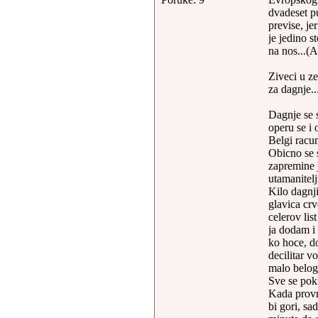
dvadeset p
previse, je
je jedino s
na nos...(A
Ziveci u ze
za dagnje..
Dagnje se 
operu se i 
Belgi racun
Obicno se 
zapremine j
utamanitelj
Kilo dagnji
glavica cr
celerov list
ja dodam i
ko hoce, do
decilitar v
malo belog 
Sve se pok
Kada provri
bi gori, sa