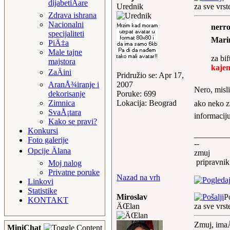
dijabetiÄare
Urednik
za sve vrs
Zdrava ishrana
Nacionalni
nerro
specijaliteti
Marin
PiÄ‡a
Male tajne
za bif
majstora
kajen
ZaÄini
Pridružio se: Apr 17,
2007
AranÅ¾iranje i
Nero, misli
Poruke: 699
dekorisanje
Lokacija: Beograd
Zimnica
ako neko z
SvaÅ¡tara
informacij
Kako se pravi?
Konkursi
________
Foto galerije
--
Opcije Älana
zmuj
pripravni
Moj nalog
Privatne poruke
Nazad na vrh
Linkovi
Statistike
Miroslav
P
KONTAKT
ÄŒlan
za sve vrs
Zmuj, ima
MiniChat