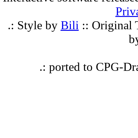
Priv
.: Style by
Bili
:: Origina
b
.: ported to CPG-D