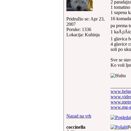
2 paradajz
1 tomatino 
1 supena 
16 komada 
Pridružio se: Apr 23,
2007
pa prema to
Poruke: 1336
1 kaÅ¡iÄi
Lokacija: Kuhinja
1 glavica b
4 glavice 
soli po uk
Sve se sta
Ko voli lju
________
www.belgr
www.video
www.metro
www.mg-g
Nazad na vrh
coccinella
P