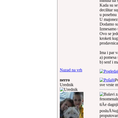
minuta da s
Kada su se 
decilitar s
u posebnu 
U majonez 
Dodamo sup
Izmesamo u
Ovo se jede
kroketi kup
prodavnica
Ima i par v
a) pomesa 
b) senf i 
Nazad na vrh
nerro
P
Urednik
sve vrste 
fenomenaln
tiÄe dagnj
posluÅ¾uju
proputovan