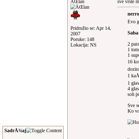
ÄŒlan
sve vrste 
nerro
Evo ga
Pridružio se: Apr 14,
Salsa
2007
Poruke: 148
2 par
Lokacija: NS
1 toma
1 sup
16 ko
dozira
1 kaÅ
1 glav
4 gla
soli 
Sve s
Ko vol
SadrÅ¾aj