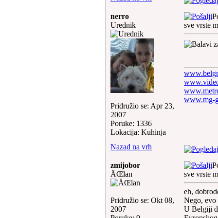
nerro
P
Urednik
sve vrste 
________
www.belgr
www.video
www.metro
www.mg-g
Pridružio se: Apr 23,
2007
Poruke: 1336
Lokacija: Kuhinja
Nazad na vrh
zmijobor
P
ÄŒlan
sve vrste 
eh, dobrod
Pridružio se: Okt 08,
Nego, evo s
2007
U Belgiji 
Poruke: 9
Evropskog o