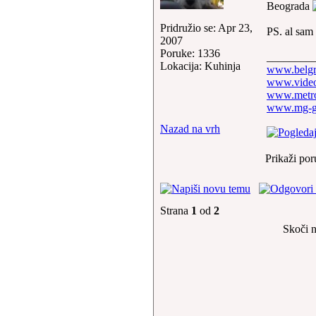
Beograda
Pridružio se: Apr 23,
PS. al sam
2007
Poruke: 1336
________
Lokacija: Kuhinja
www.belgr
www.video
www.metro
www.mg-g
Nazad na vrh
Prikaži por
Strana
1
od
2
Skoči 