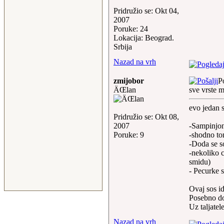
Pridružio se: Okt 04,
2007
Poruke: 24
Lokacija: Beograd.
Srbija
Nazad na vrh
zmijobor
P
ÄŒlan
sve vrste 
evo jedan s
Pridružio se: Okt 08,
2007
-Sampinjoni
Poruke: 9
-shodno to
-Doda se s
-nekoliko c
smidu)
- Pecurke 
Ovaj sos id
Posebno dob
Uz taljatele
Nazad na vrh