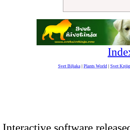
Inde
Svet Biljaka
|
Plants World
|
Svet Knjig
Interactive software releas