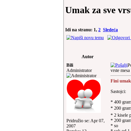
Umak za sve vrs
Idi na stranu:
1
,
2
Sledeća
Autor
Bili
P
Administrator
vrste mesa
Fini umak
Sastojci:
* 400 gra
* 200 gram
* 2 kisele 
* 200 gra
Pridružio se: Apr 07,
* so
2007
* sok od 1