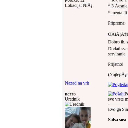
Poruke: 12
Lokacija: NiÅ¡
* 3 Äesnja
* menta ili
Priprema:
OÄiÅ¡Ä‡en
Dobro ih, za
Dodati sve 
serviranja.
Prijatno!
(NajlepÅ¡i
Nazad na vrh
nerro
P
Urednik
sve vrste 
Evo ga Sini
Salsa sos: