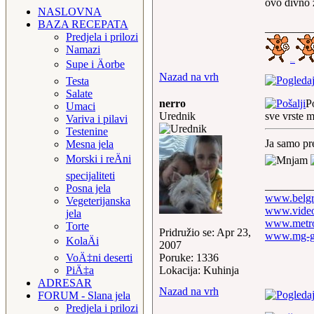
ovo divno z
NASLOVNA
BAZA RECEPATA
________
Predjela i prilozi
Namazi
Supe i Äorbe
Misevi
Nazad na vrh
Testa
Salate
nerro
P
Umaci
Urednik
sve vrste 
Variva i pilavi
Testenine
Ja samo pre
Mesna jela
Morski i reÄni
specijaliteti
________
Posna jela
www.belgr
Vegeterijanska
www.video
jela
www.metro
Torte
Pridružio se: Apr 23,
www.mg-g
KolaÄi
2007
Poruke: 1336
VoÄ‡ni deserti
Lokacija: Kuhinja
PiÄ‡a
ADRESAR
Nazad na vrh
FORUM - Slana jela
Predjela i prilozi